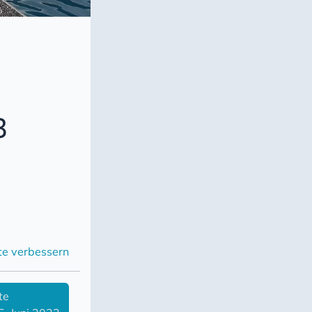
3
te verbessern
te